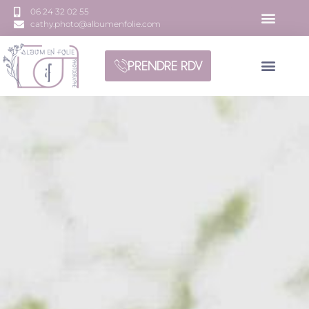
06 24 32 02 55
cathy.photo@albumenfolie.com
PRENDRE RDV