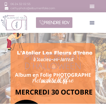
06 24 32 02 55
cathy.photo@albumenfolie.com
PRENDRE RDV
MINI PORTRAIT
D’HALLOWEEN
Actualité/Offre