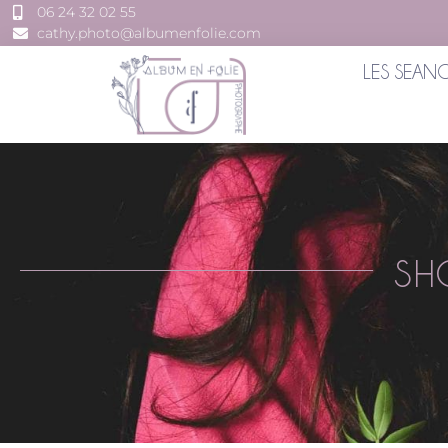
06 24 32 02 55
cathy.photo@albumenfolie.com
LES SEAN
SH