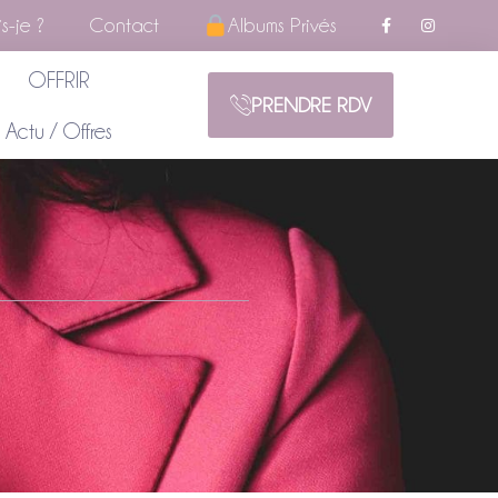
s-je ?
Contact
Albums Privés
OFFRIR
PRENDRE RDV
Actu / Offres